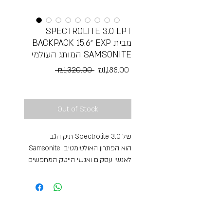
SPECTROLITE 3.0 LPT
BACKPACK 15.6״ EXP מבית
המותג העולמי SAMSONITE
Regular
Sale
 ₪1,320.00 
₪1,188.00
Price
Price
Free Shipping
Out of Stock
תיק הגב Spectrolite 3.0 של
Samsonite הוא הפתרון האולטימטיבי
לאנשי עסקים ואנשי הייטק המחפשים
שילוב של אלגנטיות, פונקציונליות
וטכנולוגיה מתקדמת, התיק הזה משלב
בצורה מושלמת בין מראה עסקי מוקפד
לפיצ'רים פורצי דרך – כולל יציאת USB