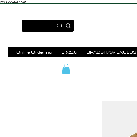
AW-17902154729
BRADSHAW EXCLUS
מבצעים
Online Ordering