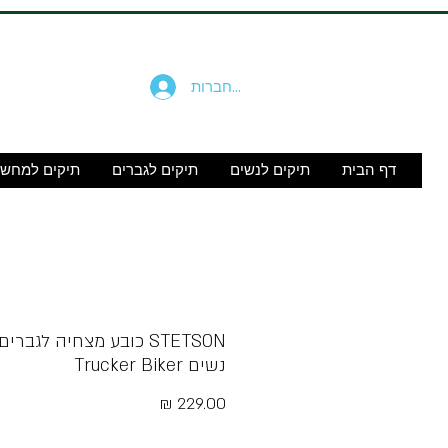
להתחברות
דף הבית
תיקים לנשים
תיקים לגברים
תיקים למחש
STETSON‎ כובע מצחיה לגברים
נשים Trucker Biker
מחיר
Free Shipping