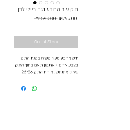
תיק עור מרובע דגם ריילי לבן
Regular
Sale
 ₪1,590.00 
₪795.00
Price
Price
Free Shipping
Out of Stock
תיק מרובע מעור קשיח בטנת התיק
בצבע אדום + ארנקון תואם בתוך התיק
שאינו מתנתק . מידות התיק 26*26
התיק נסגר עם כפתור מגנט. מיוצר
באיטליה ומייבוא על ידנו בייבוא אישי