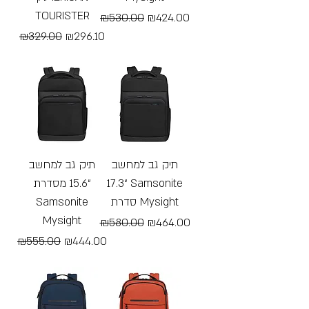
TOURISTER
Regular Price
Sale Price
₪530.00
₪424.00
Regular Price
Sale Price
₪329.00
₪296.10
Free Shipping
Free Shipping
תיק גב למחשב
תיק גב למחשב
“15.6 מסדרת
“17.3 Samsonite
Samsonite
סדרת Mysight
Mysight
Regular Price
Sale Price
₪580.00
₪464.00
Regular Price
Sale Price
₪555.00
₪444.00
Free Shipping
Free Shipping