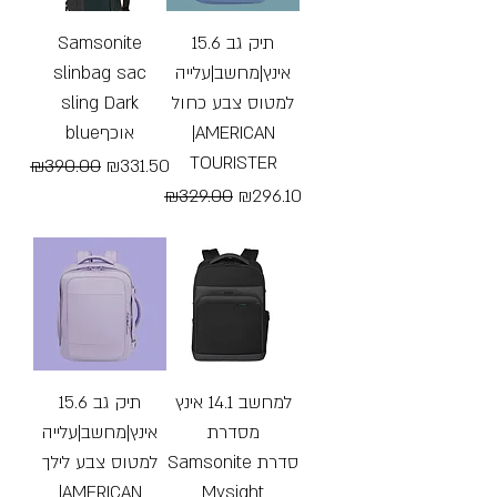
Samsonite
תיק גב 15.6
slinbag sac
אינץ|מחשב|עלייה
sling Dark
למטוס צבע כחול
blueאוכף
|AMERICAN
TOURISTER
Regular Price
Sale Price
₪390.00
₪331.50
Regular Price
Sale Price
₪329.00
₪296.10
Free Shipping
Free Shipping
למחשב 14.1 אינץ
תיק גב 15.6
מסדרת
אינץ|מחשב|עלייה
Samsonite סדרת
למטוס צבע לילך
|AMERICAN
Mysight