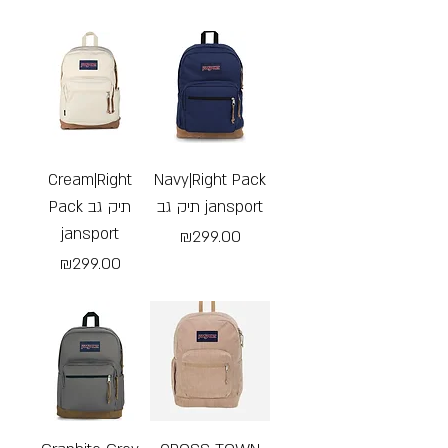
Free Shipping
Cream|Right
Navy|Right Pack
תיק גב jansport
Pack תיק גב
jansport
Price
₪299.00
Price
₪299.00
Free Shipping
Free Shipping