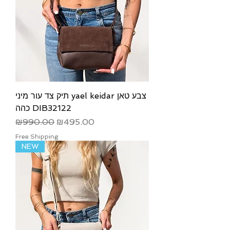
תיק צד עור מיני yael keidar צבע טאן
כהה DIB32122
Regular Price
Sale Price
₪990.00
₪495.00
Free Shipping
NEW