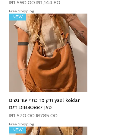
Regular Price
Sale Price
₪1,590.00
₪1,144.80
Free Shipping
NEW
תיק צד כתף עור נשים yael keidar
דגם DIB30887 טאן
Regular Price
Sale Price
₪1,570.00
₪785.00
Free Shipping
NEW