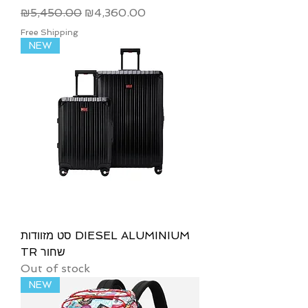
Regular Price
Sale Price
₪5,450.00
₪4,360.00
Free Shipping
NEW
סט מזוודות DIESEL ALUMINIUM
TR שחור
Out of stock
NEW