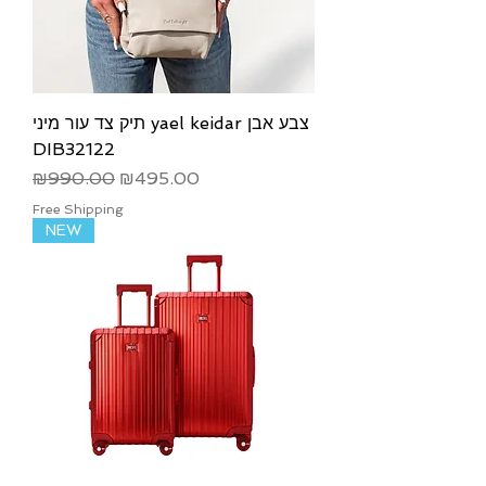
תיק צד עור מיני yael keidar צבע אבן
DIB32122
Regular Price
Sale Price
₪990.00
₪495.00
Free Shipping
NEW