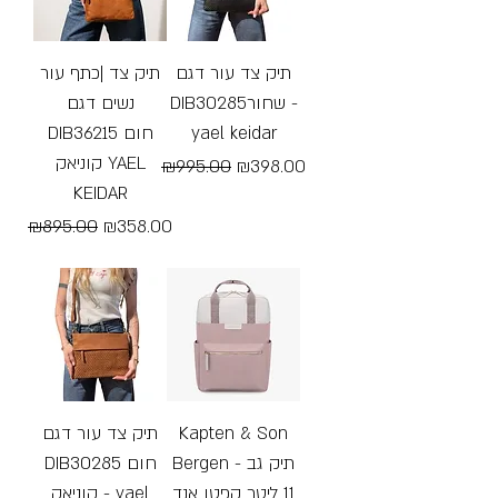
תיק צד עור דגם
תיק צד |כתף עור
DIB30285שחור -
נשים דגם
DIB36215 חום
yael keidar
קוניאק YAEL
Regular Price
Sale Price
₪995.00
₪398.00
KEIDAR
Free Shipping
Regular Price
Sale Price
₪895.00
₪358.00
Free Shipping
תיק צד עור דגם
Kapten & Son
Bergen - תיק גב
DIB30285 חום
11 ליטר קפטן אנד
קוניאק - yael