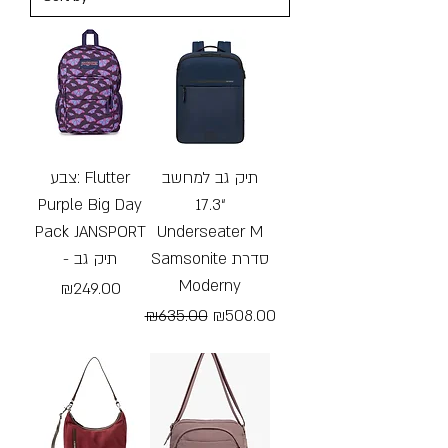
תיק גב למחשב
צבע: Flutter
Purple Big Day
“17.3
Pack JANSPORT
Underseater M
Samsonite סדרת
- תיק גב
Moderny
Price
₪249.00
Regular Price
Sale Price
₪635.00
₪508.00
Free Shipping
Free Shipping