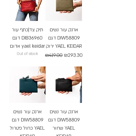
ארנק עור נשים
תיק צד|כתף עור
דגם DIW58809
דגם DIB36960
ירוק YAEL KEIDAR
אדום yael keidar
Out of stock
Regular Price
Sale Price
₪419.00
₪293.30
Free Shipping
ארנק עור נשים
ארנק עור נשים
דגם DIW58809
דגם DIW58809
שחור YAEL
כחול פטרול YAEL