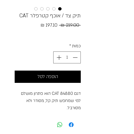
תיק צד / אוכף קטרפלר CAT
מחיר
מחיר
 ‏219.00 ‏₪ 
רגיל
מבצע
Free Shipping
כמות
*
הוספה לסל
דגם CAT 84880 הוא פתרון מושלם
למי שמחפש תיק קל, מסודר ולא
מסורבל.
התיק כולל תא מרכזי מרווח עם סגירת
רוכסן, מעליו דש עליון רחב עם אבזם
קליפס קדמי המעניק שכבת אבטחה