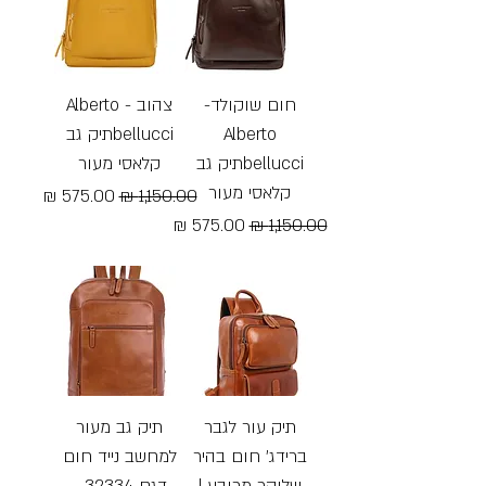
חום שוקולד-
צהוב - Alberto
Alberto
bellucciתיק גב
bellucciתיק גב
קלאסי מעור
קלאסי מעור
מחיר רגיל
מחיר מבצע
מחיר רגיל
מחיר מבצע
Free Shipping
Free Shipping
תיק עור לגבר
תיק גב מעור
ברידג' חום בהיר
למחשב נייד חום
שלוקר מרובע |
דגם 32334 -