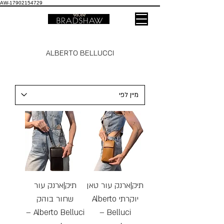
AW-17902154729
ALBERTO BELLUCCI
תיק|ארנק עור טאן
תיק|ארנק עור
יוקרתי Alberto
שחור בוהק
Alberto Belluci –
Belluci –