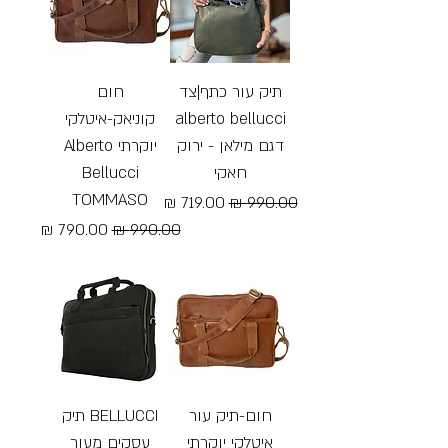
תיק עור כתף|צד
חום
alberto bellucci
קוניאק-איטלקי
דגם מילאן - ירוק
יוקרתי Alberto
חאקי
Bellucci
TOMMASO
מחיר רגיל
מחיר מבצע
מחיר רגיל
מחיר מבצע
Free Shipping
Free Shipping
חום-תיק עור
BELLUCCI תיק
איטלקי יוקרתי
עסקים מעור