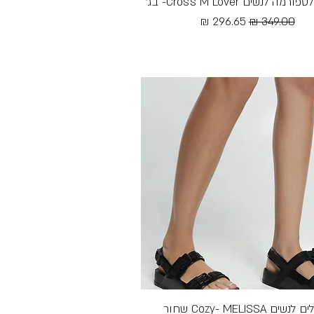
ה לנשים Cross M Lover- בג׳
תצוגה מהירה
מחיר רגיל
מחיר מבצע
Free Shipping
שים Cozy- MELISSA שחור
תצוגה מהירה