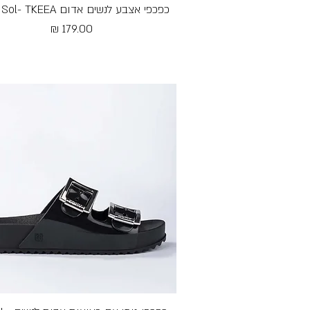
כפכפי אצבע לנשים אדום Aqua Sol- TKEEA
תצוגה מהירה
מחיר
Free Shipping