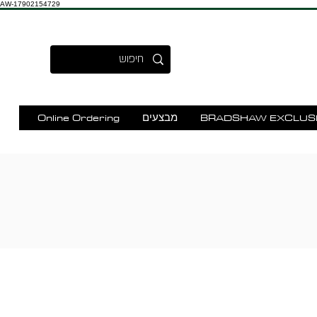
AW-17902154729
BRADSHAW EXCLUS
מבצעים
Online Ordering