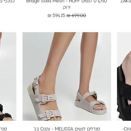
 גומי עם רצועות עבות לנשים - ZAKSI
תצוגה מהירה
סניקרס לנשים Bridge Solid Mesh - HOFF
כפכפי פלטפורמ
ירוק
מחיר רגיל
מחיר מבצע
Free Shipping
כפכפי פלטפורמה לנשים Cross M Lover-
סנדלים לנשים Cozy - MELISSA בג׳
תצוגה מהירה
סנדלים לנ