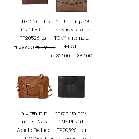
ארנק נרתיק קשיח
ארנק מעור לגבר
לכרטיסי אשראי נגד
TONY PEROTTI
גניבת מידע TONY
דגם TP20528
PEROTTI
מחיר רגיל
מחיר מבצע
מחיר רגיל
מחיר מבצע
Free Shipping
Free Shipping
ארנק מעור לגבר
חום-תיק עור
TONY PEROTTI
איטלקי יוקרתי
דגם TP20528
Alberto Bellucci
TOMMASO