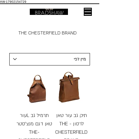
AW-17902154729
THE CHESTERFIELD BRAND
תיק גב עור טאן
תרמיל גב Lעור
לרסון - THE
טאן דגם מנצ׳סטר
-THE
CHESTERFIELD