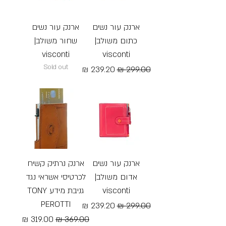
ארנק עור נשים
ארנק עור נשים
כתום משולב|
שחור משולב|
visconti
visconti
Sold out
מחיר רגיל
מחיר מבצע
Free Shipping
ארנק עור נשים
ארנק נרתיק קשיח
אדום משולב|
לכרטיסי אשראי נגד
visconti
גניבת מידע TONY
PEROTTI
מחיר רגיל
מחיר מבצע
מחיר רגיל
מחיר מבצע
Free Shipping