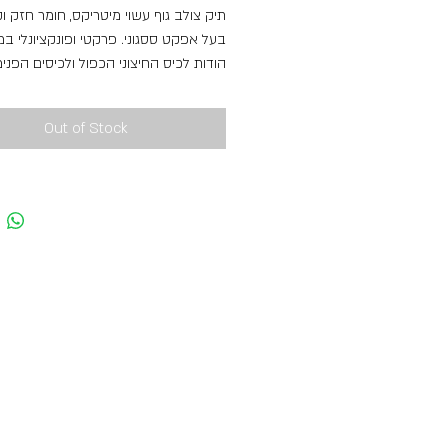
תיק צולב גוף עשוי מיטריקס, חומר חזק 
בעל אפקט ססגוני. פרקטי ופונקציונלי במ
הודות לכיס החיצוני הכפול ולכיסים הפני.
הרצועה הצולבת מתכווננת ללבוש רב-תכ.
הסגנון המחודש של האביזרים מעניק לת
Out of Stock
מראה מודרני ועכשווי יותר.
משקל ומידות
מידות (ס"מ): 22x28x12
משקל: 0,3 ק"ג / 0.6 ל"ג
הֶרכֵּב
הרכב פנימי: 100% פוליאסטר
הרכב חיצוני: 100% פוליאסטר