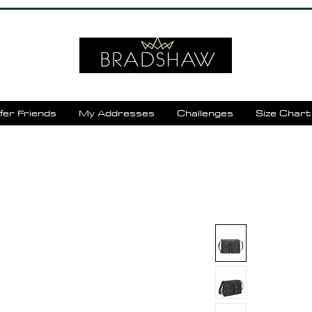
fer Friends
My Addresses
Challenges
Size Chart