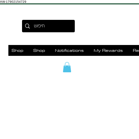
AW-17902154729
Shop
Shop
Notifications
My Rewards
Re