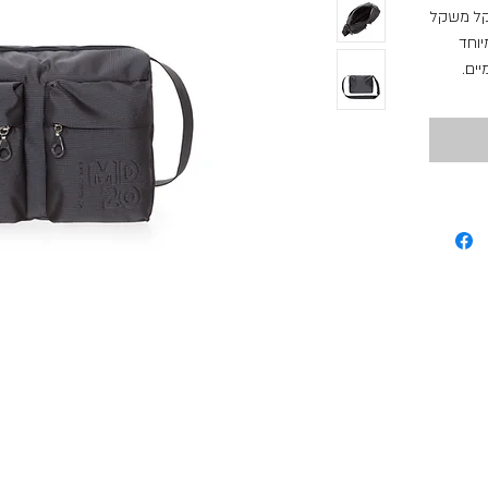
וקל משקל
יוחד
מיים
ליתי
יק הזה