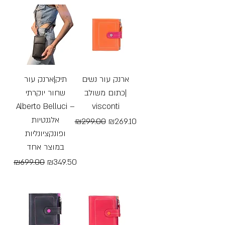
Free Shipping
Free Shipping
ארנק עור נשים
תיק|ארנק עור
כתום משולב|
שחור יוקרתי
Alberto Belluci –
visconti
אלגנטיות
Regular Price
Sale Price
₪299.00
₪269.10
ופונקציונליות
Free Shipping
במוצר אחד
Regular Price
Sale Price
₪699.00
₪349.50
Free Shipping