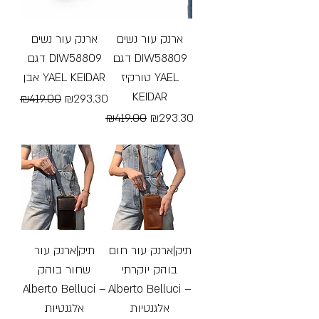
ארנק עור נשים
ארנק עור נשים
דגם DIW58809
דגם DIW58809
טורקיז YAEL
אבן YAEL KEIDAR
KEIDAR
Regular Price
Sale Price
₪419.00
₪293.30
Regular Price
Sale Price
₪419.00
₪293.30
Free Shipping
Free Shipping
תיק|ארנק עור חום
תיק|ארנק עור
בוהק יוקרתי
שחור בוהק
Alberto Belluci –
Alberto Belluci –
אלגנטיות
אלגנטיות