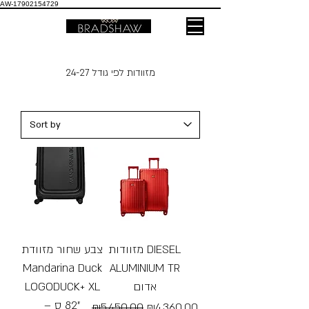
AW-17902154729
מזוודות לפי גודל 24-27
מזוודות DIESEL
צבע שחור מזוודת
Mandarina Duck
ALUMINIUM TR
LOGODUCK+ XL
אדום
– ‏82 ס”
Regular Price
Sale Price
₪5,450.00
₪4,360.00