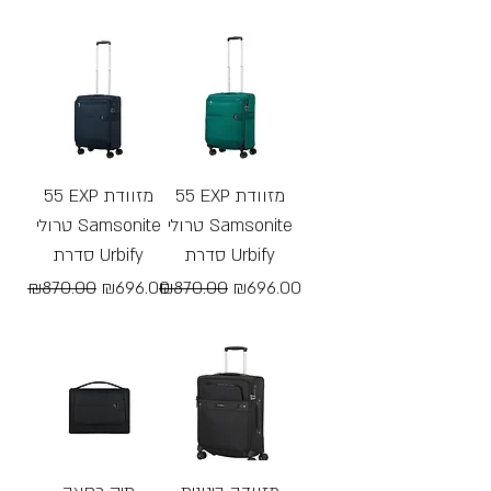
Free Shipping
Free Shipping
55 EXP מזוודת
55 EXP מזוודת
טרולי Samsonite
טרולי Samsonite
סדרת Urbify
סדרת Urbify
Regular Price
Sale Price
Regular Price
Sale Price
₪870.00
₪696.00
₪870.00
₪696.00
Free Shipping
Free Shipping