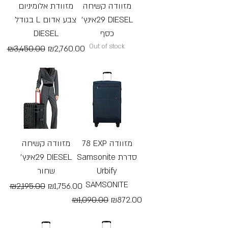
מזוודה קשיחה
מזוודת אלומיניום
29אינץ׳ DIESEL
בגודל L צבע אדום
DIESEL
כסף
Out of stock
Regular Price
Sale Price
₪3,450.00
₪2,760.00
Free Shipping
78 EXP מזוודה
מזוודה קשיחה
Samsonite סדרת
29אינץ׳ DIESEL
שחור
Urbify
SAMSONITE
Regular Price
Sale Price
₪2,195.00
₪1,756.00
Regular Price
Sale Price
₪1,090.00
₪872.00
Free Shipping
Free Shipping