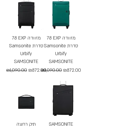
78 EXP מזוודה
78 EXP מזוודה
Samsonite סדרת
Samsonite סדרת
Urbify
Urbify
SAMSONITE
SAMSONITE
Regular Price
Sale Price
Regular Price
Sale Price
₪1,090.00
₪872.00
₪1,090.00
₪872.00
Free Shipping
Free Shipping
תיק רחצה
SAMSONITE