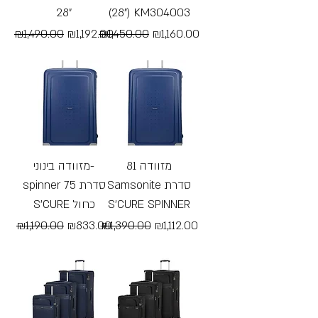
28"
(28") KM304003
Regular Price
Sale Price
Regular Price
Sale Price
₪1,490.00
₪1,192.00
₪1,450.00
₪1,160.00
Free Shipping
Free Shipping
מזוודה 81
מזוודה בינוני-
Samsonite סדרת
spinner 75 סדרת
S’CURE כחול
S’CURE SPINNER
Regular Price
Sale Price
Regular Price
Sale Price
₪1,190.00
₪833.00
₪1,390.00
₪1,112.00
Free Shipping
Free Shipping