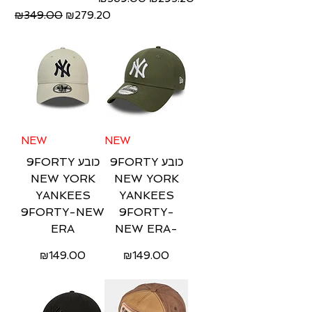
Regular Price
Sale Price
₪349.00
₪279.20
Free Shipping
Free Shipping
NEW
NEW
9FORTY כובע
9FORTY כובע
NEW YORK
NEW YORK
YANKEES
YANKEES
9FORTY-NEW
9FORTY-
ERA
NEW ERA-
Price
Price
₪149.00
₪149.00
Free Shipping
Free Shipping