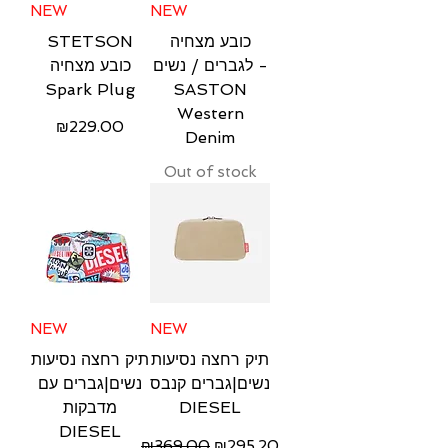
NEW
NEW
STETSON‎
כובע מצחיה
לגברים / נשים -
כובע מצחיה
Spark Plug
SASTON
Western
Price
₪229.00
Denim
Free Shipping
Out of stock
NEW
NEW
תיק רחצה נסיעות
תיק רחצה נסיעות
נשים|גברים קנבס
נשים|גברים עם
מדבקות
DIESEL
DIESEL
Regular Price
Sale Price
₪369.00
₪295.20