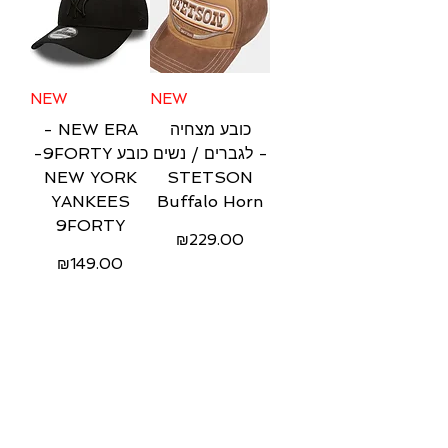
NEW
NEW
- NEW ERA
כובע מצחיה
לגברים / נשים -
-9FORTY כובע
NEW YORK
STETSON
YANKEES
Buffalo Horn
9FORTY
Price
₪229.00
Price
₪149.00
Free Shipping
Free Shipping
NEW
NEW