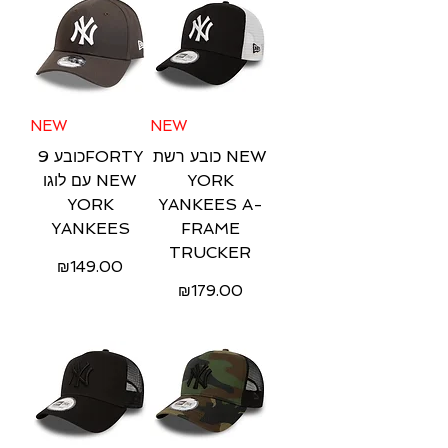
NEW
NEW
כובע רשת NEW
כובע 9FORTY
עם לוגו NEW
YORK
YORK
YANKEES A-
YANKEES
FRAME
TRUCKER
Price
₪149.00
Price
₪179.00
Free Shipping
Free Shipping