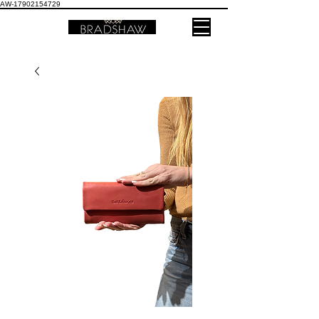
AW-17902154729