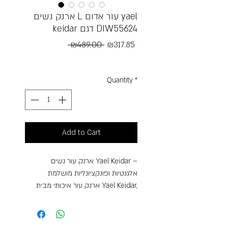
ארנק נשים L עור אדום yael
keidar דגם DIW55624
Regular
Sale
 ₪489.00 
₪317.85
Price
Price
Free Shipping
Quantity
*
Add to Cart
ארנק עור נשים Yael Keidar –
אלגנטיות ופונקציונליות מושלמת
ארנק עור איכותי מבית Yael Keidar,
בעיצוב קלאסי ונקי שמשלב יוקרה עם
שימוש יומיומי נוח במיוחד. עשוי מעור
אמיתי במרקם טבעי ועדין, עם גימור