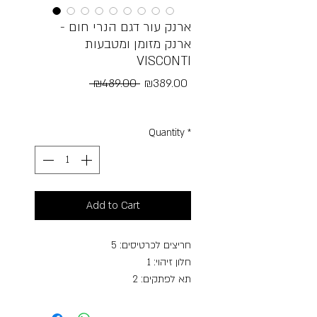
ארנק עור דגם הנרי חום -
ארנק מזומן ומטבעות
VISCONTI
Regular
Sale
 ₪489.00 
₪389.00
Price
Price
Free Shipping
Quantity
*
Add to Cart
חריצים לכרטיסים: 5
חלון זיהוי: 1
תא לפתקים: 2
כיס למטבעות: כן
חסימת RFID