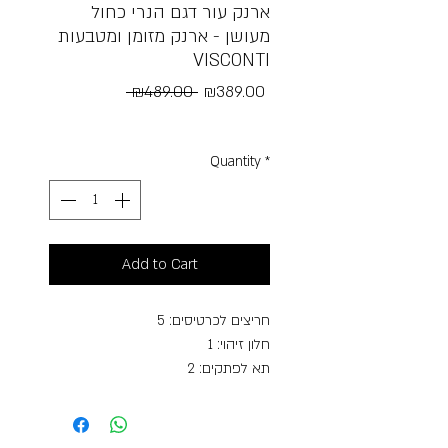
ארנק עור דגם הנרי כחול
מעושן - ארנק מזומן ומטבעות
VISCONTI
Regular
Sale
 ₪489.00 
₪389.00
Price
Price
Free Shipping
Quantity
*
Add to Cart
חריצים לכרטיסים: 5
חלון זיהוי: 1
תא לפתקים: 2
כיס למטבעות: כן
חסימת RFID
מידות: 11 ס"מ x 8.8 ס"מ x 3 ס"מ