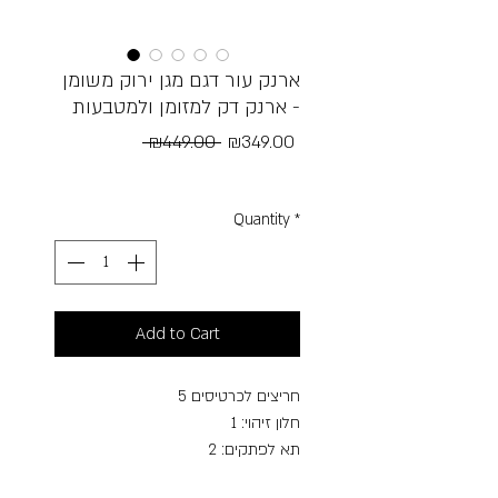
ארנק עור דגם מגן ירוק משומן
- ארנק דק למזומן ולמטבעות
Regular
Sale
 ₪449.00 
₪349.00
Price
Price
Free Shipping
Quantity
*
Add to Cart
חריצים לכרטיסים 5
חלון זיהוי: 1
תא לפתקים: 2
מטבע : דולר אירו בריטי