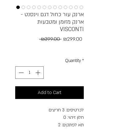
ארנק עור כחול דגם וינסנט -
ארנק מזומן ומטבעות
VISCONTI
Regular
Sale
 ₪399.00 
₪299.00
Price
Price
Free Shipping
Quantity
*
Add to Cart
לכרטיסים: 3 חריצים
חלון זיהוי: 0
תא לפתקים: 2
כיס למטבעות: כן, סגירת כפתור