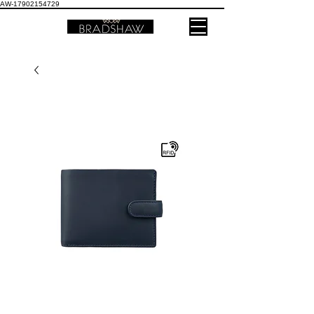
AW-17902154729