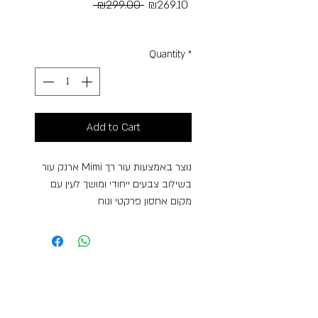
Regular
Sale
 ₪299.00 
₪269.10
Price
Price
Free Shipping
Quantity
*
Add to Cart
ארנק עור Mimi נוצר באמצעות עור רך
בשילוב צבעים ייחודי ומושך לעין עם
מקום אחסון פרקטי ונוח
תכונות
6 תאים פנימיים לכרטיסים
2 תאים לשטרות
תא עם רוכסן למטבעות המאפשר ארגון
נוח וסדר
מתנה