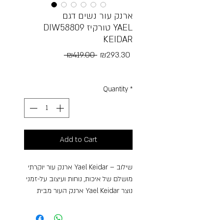
ארנק עור נשים דגם
DIW58809 טורקיז YAEL
KEIDAR
Regular
Sale
 ₪419.00 
₪293.30
Price
Price
Free Shipping
Quantity
*
Add to Cart
ארנק עור יוקרתי Yael Keidar – שילוב
מושלם של איכות, נוחות ועיצוב על-זמני
ארנק העור מבית Yael Keidar נוצר
עבור מי שמחפשת את השילוב
המושלם בין אלגנטיות, איכות