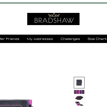
fer Friends
My Addresses
Challenges
Size Chart