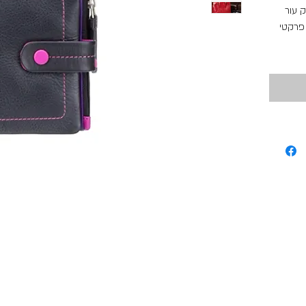
ארנק עור Mimi רך בשילוב
 פרקטי
ח וסדר
תמת
ומגיע