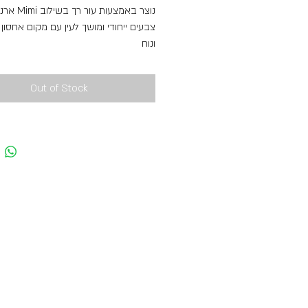
נוצר באמצעות עור 
צבעים ייחודי ומושך לעין עם מקום אחסון
ונוח
תכונות
6 תאים פנימיים לכרטיסים
Out of Stock
2 תאים לשטרות
תא עם רוכסן למטבעות המאפשר ארגון נו
מתנה
אידיאלי למתנה המושלמת, מגיע עם החו
היוקרתית שמשלב אלגנטיות, סדר וביטחון 
בקופסה מעוצבת.
ארנק בעל שלושה צבעים
עשוי מ-Soft Leather
צבע שחור
משקל: 0.69 גרם
רוחב: 9 ס"מ
גובה: 11 ס"מ