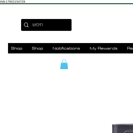
AW-17902154729
Shop
Shop
Notifications
My Rewards
Re