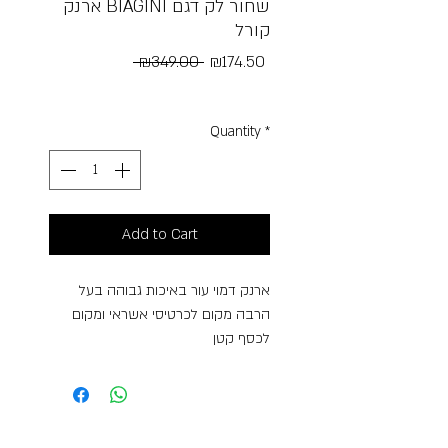
ארנק BIAGINI שחור לק דגם
קורל
Regular
Sale
 ₪349.00 
₪174.50
Price
Price
Free Shipping
Quantity
*
Add to Cart
ארנק דמוי עור באיכות גבוהה בעל
הרבה מקום לכרטיסי אשראי ומקום
לכסף קטן