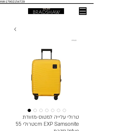
AW-17902154729
טרולי עלייה למטוס-מזוודת
טרולי 55cm EXP Samsonite