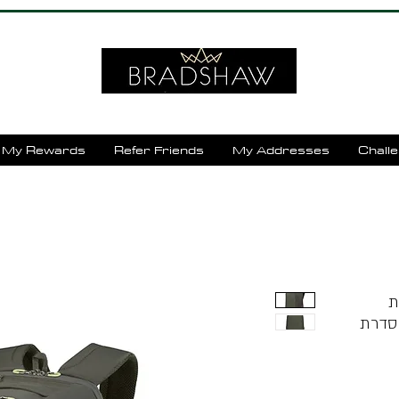
My Rewards
Refer Friends
My Addresses
Chall
Samso
סדרת GuardIT Classy Underseater