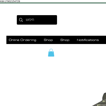
AW-17902154729
Online Ordering
Shop
Shop
Notifications