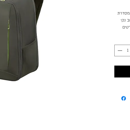
GuardI מבית סמסונייט
ץ’ בעיצוב נקי
רטים
קציה זו
לשימוש
ועות
לנסיעות
יח מתחת
 לתא
לט
נימית
דמת התיק
ופדות
ר קל
טעם