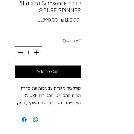
מזוודה 81 Samsonite סדרת
S’CURE SPINNER
Regular
Sale
 ₪1,390.00 
₪1,112.00
Price
Price
Free Shipping
Quantity
*
Add to Cart
קולקציה מזוודת צבעוניות של סדרת
S’CURE מבית סמסונייט. המזוודות
מאופיינת במזוודות קלות משקל , חוזק
מירבי ועשויות מחומר FLOWLITE,
הפטנט של חברת סמסונייט שמקנה
מראה מעודן יחד עם החוזק בלתי
מתפשר. מזוודות של S’CURE עשוייות