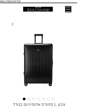
AW-17902154729
מזוודת אלומיניום בגודל L צבע