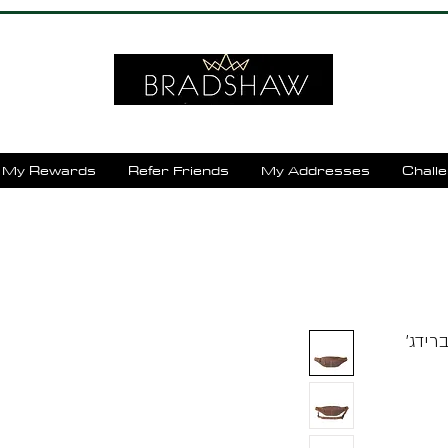
My Rewards
Refer Friends
My Addresses
Chall
ום ברידג׳