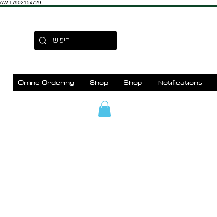
AW-17902154729
Online Ordering
Shop
Shop
Notifications