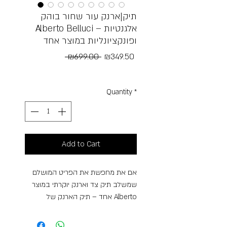
תיק|ארנק עור שחור בוהק
Alberto Belluci – אלגנטיות
ופונקציונליות במוצר אחד
Regular
Sale
 ₪699.00 
₪349.50
Price
Price
Free Shipping
Quantity
*
Add to Cart
אם את מחפשת את הפריט המושלם
שמשלב תיק צד וארנק יוקרתי במוצר
אחד – תיק הארנק של Alberto
Belluci הוא הבחירה המושלמת. עיצוב
אלגנטי, איכות בלתי מתפשרת וחלוקה