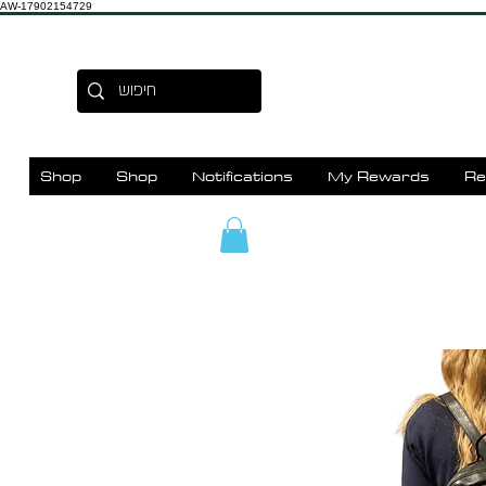
AW-17902154729
Shop
Shop
Notifications
My Rewards
Re