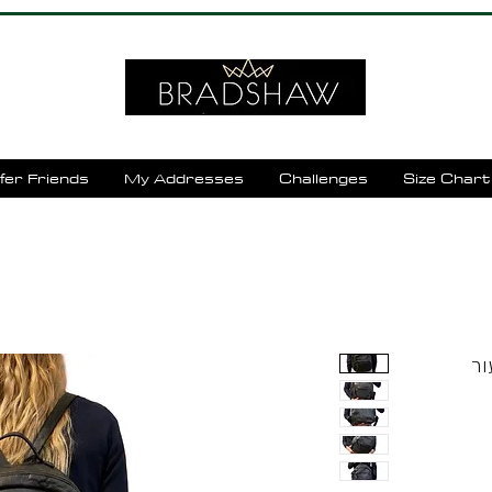
fer Friends
My Addresses
Challenges
Size Chart
y דגם