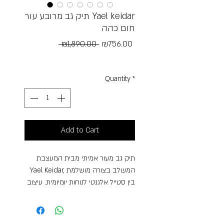
תיק גב מרובע עור Yael keidar
חום כהה
Regular
Sale
 ₪1,890.00 
₪756.00
Price
Price
Free Shipping
Quantity
*
Add to Cart
תיק גב מעור אמיתי מבית המעצבת
Yael Keidar, המשלב בצורה מושלמת
בין סטייל אלגנטי לנוחות יומיומית. עיצוב
נקי ועל-זמני עם נוכחות יוקרתית,
שמתאים לכל לוק – קז’ואל או
מתוחכם.