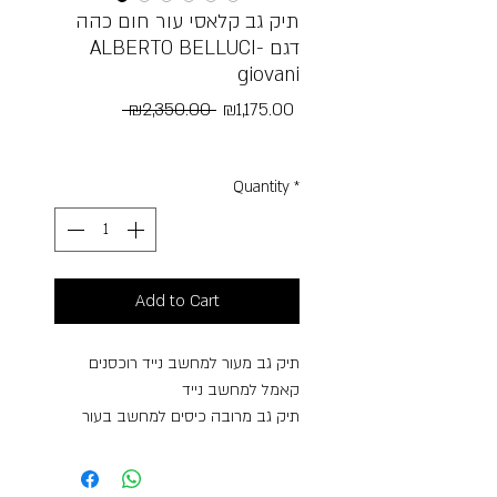
תיק גב קלאסי עור חום כהה
ALBERTO BELLUCI- דגם
giovani
Regular
Sale
 ₪2,350.00 
₪1,175.00
Price
Price
Free Shipping
Quantity
*
Add to Cart
תיק גב מעור למחשב נייד רוכסנים
קאמל למחשב נייד
תיק גב מרובה כיסים למחשב בעור
ברידג' אמיתי
– 2 כיסים בקדמת התיק
– כיס אחורי