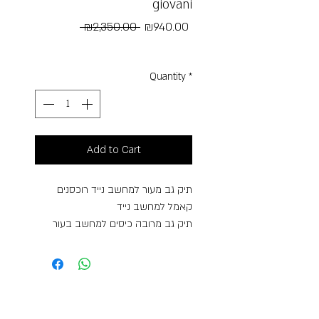
giovani
Regular
Sale
 ₪2,350.00 
₪940.00
Price
Price
Free Shipping
Quantity
*
Add to Cart
תיק גב מעור למחשב נייד רוכסנים
קאמל למחשב נייד
תיק גב מרובה כיסים למחשב בעור
ברידג' אמיתי
– 2 כיסים בקדמת התיק
– כיס אחורי
– אופצייה הלבשה על טרולי עליה
למטוס