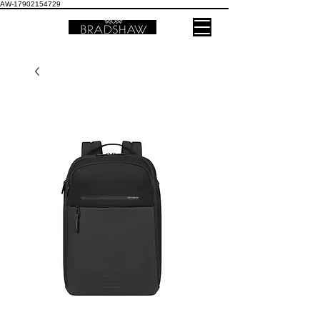
AW-17902154729