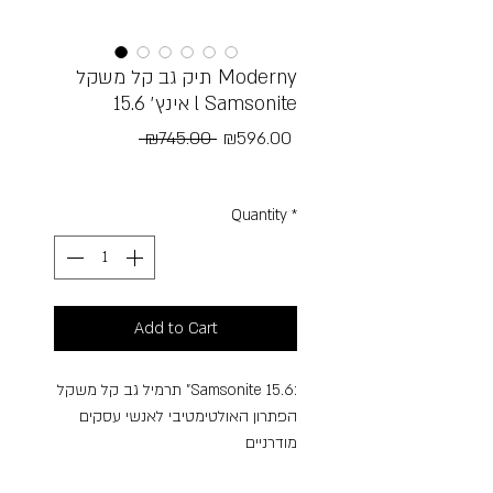
תיק גב קל משקל Moderny
15.6 אינץ׳ l Samsonite
Regular
Sale
 ₪745.00 
₪596.00
Price
Price
Free Shipping
Quantity
*
Add to Cart
תרמיל גב קל משקל "Samsonite 15.6:
הפתרון האולטימטיבי לאנשי עסקים
מודרניים
מחפשים **תרמיל גב קל משקל