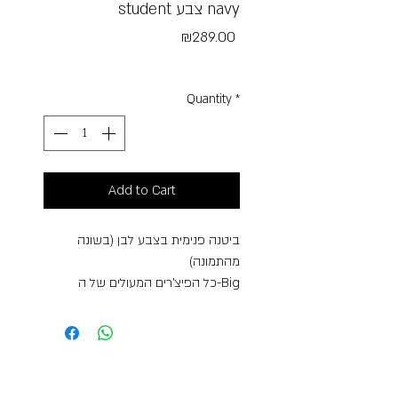
student צבע navy
Price
₪289.00
Free Shipping
Quantity
*
Add to Cart
ביטנה פנימית בצבע לבן (בשונה
מהתמונה)
כל הפיצ’רים המעולים של ה-Big
Student שלנו, בתוספת כיס למחשב
נייד ותחתית עור סינטטי.
Go ahead, say it: That’s cool
אחריות: 30 שנה בכפוף למדיניות
המותג