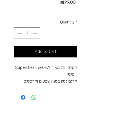
Price
₪199.00
Free Shipping
Quantity
*
Add to Cart
SuperBreak הקלסי קל מאוד לשימוש
יומיומי.
הדגם זמין במגוון צבעים והדפסים
שונים, ופשוט מושלם לכל סגנון ביטוי
עצמי.
אחריות: 30 שנה בכפוף למדיניות
המותג.
תכונות
2/3 גב מרופד