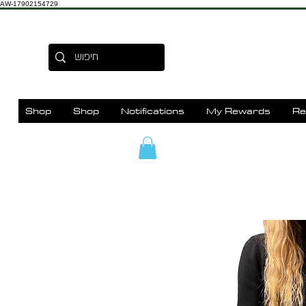
AW-17902154729
Shop
Shop
Notifications
My Rewards
Re