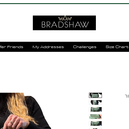
fer Friends
My Addresses
Challenges
Size Chart
yae