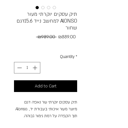
תיק עסקים יוקרתי מעור
למחשב נייד 15.6דגם AlONSO
שחור
Regular
Sale
 ₪989.00 
₪889.00
Price
Price
Free Shipping
Quantity
*
Add to Cart
תיק עסקים יוקרתי עור נאפה דגם
Alonso. מיוצר מעור איכותי בעבודת יד,
תוך הקפדה על רמת גימור גבוהה.
התיק מתאים לנשיאת מחשב נייד עד