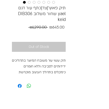
תיק פאוץ׳|צד|כתף עור דגם
DIB306 שחור משלוב yael
keid
Regular
Sale
 ₪1,290.00 
₪645.00
Price
Price
Free Shipping
Out of Stock
תיק עשוי עור משובח המיוצר בתהליכים
ידידותיים לסביבה וללא חומרים
כימקלים בתהליך העיצוב מוקדשת
מחשבה רבה לפונקציונליות של התיק.
עור הוא חומר טבעי בכדי להאריך את
חיי המוצר אין לכבסו או לשפשף במכוון
. לשמירה וחידוש המוצר יש לנקות עם
חלב פנים אחריות לשנה מידות התיק
18 רוחב 33 עומק 13 התיק בעל חלוקה