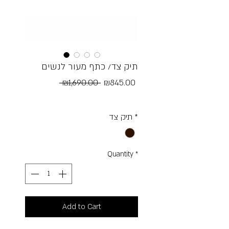
תיק צד/ כתף מעור לנשים
Regular
Sale
 ₪1,690.00 
₪845.00
Price
Price
Free Shipping
*
תיק צד
Quantity
*
Add to Cart