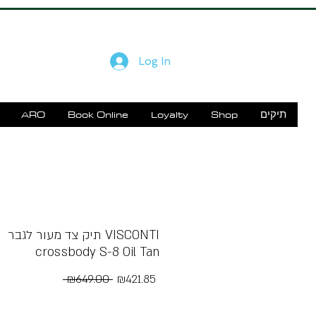
Log In
ARO
Book Online
Loyalty
Shop
תיקים
G
תיק צד מעור לגבר VISCONTI
crossbody S-8 Oil Tan
Regular
Sale
 ₪649.00 
₪421.85
Price
Price
Free Shipping