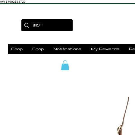
AW-17902154729
Shop
Shop
Notifications
My Rewards
Re