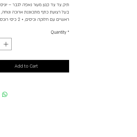
תיק צד צד קטן מעור נאפה לגבר – יונ –
ראשיים עם חלוקה וכיסים, + 2
ואחורי. להיט באתר !!
Quantity
*
מידות: רוחב 17 ס"מ * גובה 19 ס"מ * עומק 8 ס"מ
Add to Cart