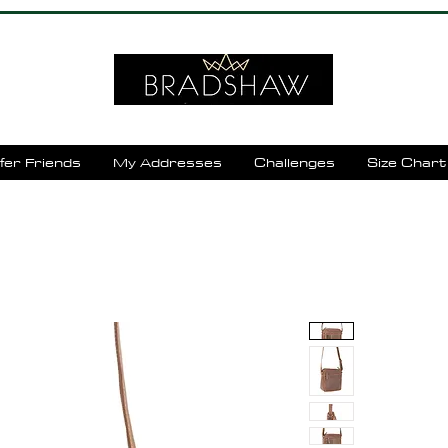
fer Friends
My Addresses
Challenges
Size Chart