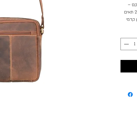
יסקס
בעל רצועת כתף מתכווננת ארוכה ונוחה, 2 תאים
 כיסי רוכסן קדמי