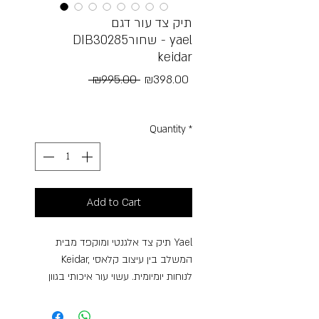
תיק צד עור דגם
DIB30285שחור - yael
keidar
Regular
Sale
 ₪995.00 
₪398.00
Price
Price
Free Shipping
Quantity
*
Add to Cart
תיק צד אלגנטי ומוקפד מבית Yael
Keidar, המשלב בין עיצוב קלאסי
לנוחות יומיומית. עשוי עור איכותי בגוון
חום-קוניאק עשיר, עם חזית קלועה
בעבודת גימור מרהיבה המעניקה לתיק