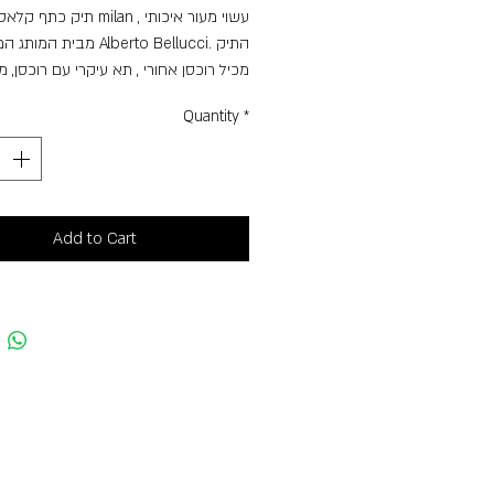
תיק כת milan , עשוי מעור איכותי
מבית המו Alberto Bellucci. התיק
מכיל רוכסן אחורי , תא עיקרי עם רוכסן, מ
כיס פנימי. תיק אידיאלי ליום יום, שימושי 
Quantity
*
דגש על נוחות וקומפקטיות. מגיעה במס.
בנוסף 2 הרצועות המחוברות לתיק ניתנ
37 עומק 10
Add to Cart