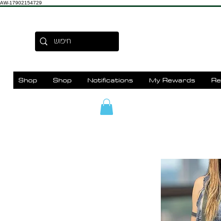
AW-17902154729
Shop
Shop
Notifications
My Rewards
Re