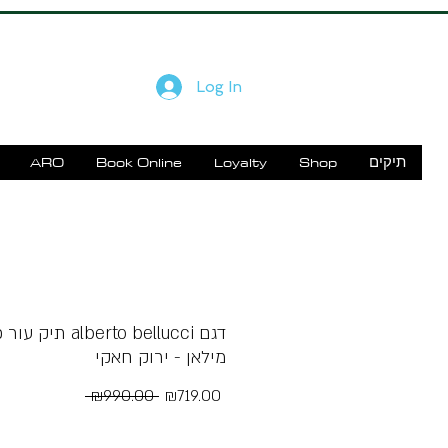
Log In
ARO
Book Online
Loyalty
Shop
תיקים
G
alberto bellucci דגם
מילאן - ירוק חאקי
Regular
Sale
 ₪990.00 
₪719.00
Price
Price
Free Shipping