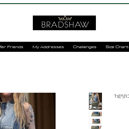
fer Friends
My Addresses
Challenges
Size Chart
תיק עור כתף|צד 