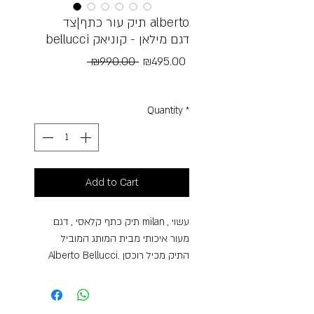
תיק עור כתף|צד alberto
bellucci דגם מילאן - קוניאק
Regular
Sale
 ₪990.00 
₪495.00
Price
Price
Free Shipping
Quantity
*
Add to Cart
תיק כתף קלאסי , דגם milan , עשוי
מעור איכותי מבית המותג המוביל
Alberto Bellucci. התיק מכיל רוכסן
אחורי , תא עיקרי עם רוכסן, מרווח עם
כיס פנימי. תיק אידיאלי ליום יום, שימושי
תוך מתן דגש על נוחות וקומפקטיות.