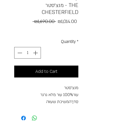
מנצ׳סטר - THE
CHESTERFIELD
Regular
Sale
 ₪1,690.00 
₪1,014.00
Price
Price
Free Shipping
Quantity
*
Add to Cart
מנצ'סטר
עוֹר100% עור מלא גרגר
סִדרָהמשיכת שעווה
צֶבַעחוּם
מֶשֶׁך31.0 ס"מ
רוֹחַב12.0 ס"מ
גוֹבַה40.0 ס"מ