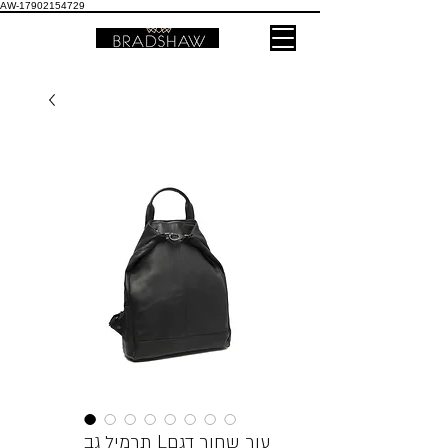
AW-17902154729
תרמיל גב Lעור שחור דגם