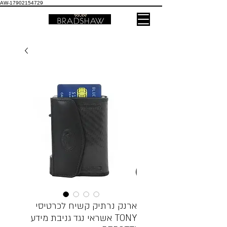
AW-17902154729
ארנק נרתיק קשיח לכרטיסי
אשראי נגד גניבת מידע TONY