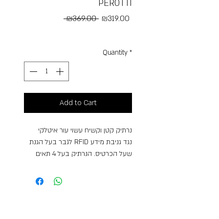
PEROTTI
Regular
Sale
 ₪369.00 
₪319.00
Price
Price
Free Shipping
Quantity
*
Add to Cart
נרתיק קטן וקשיח עשוי עור איטלקי
לגבר בעל הגנת RFID נגד גניבת מידע
שעל הכרטיס. הנרתיק בעל 4 תאים
לכרטיסים (תא אחד עם הגנת RFID),
כיס קטן למזומן וכיס למטבעות.
*אחראיות לשנה לארנקי טוני פרוטי
3 תאים לכרטיסים (1 בעל הגנת RFID),
תא למטבעות