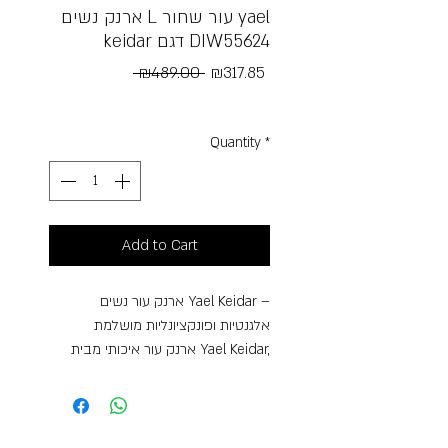
ארנק נשים L עור שחור yael
keidar דגם DIW55624
Regular
Sale
 ₪489.00 
₪317.85
Price
Price
Free Shipping
Quantity
*
Add to Cart
ארנק עור נשים Yael Keidar –
אלגנטיות ופונקציונליות מושלמת
ארנק עור איכותי מבית Yael Keidar,
בעיצוב קלאסי ונקי שמשלב יוקרה עם
שימוש יומיומי נוח במיוחד. עשוי מעור
אמיתי במרקם טבעי ועדין, עם גימור
מוקפד ורך למגע.